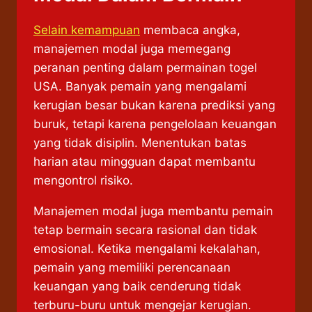
Selain kemampuan
membaca angka,
manajemen modal juga memegang
peranan penting dalam permainan togel
USA. Banyak pemain yang mengalami
kerugian besar bukan karena prediksi yang
buruk, tetapi karena pengelolaan keuangan
yang tidak disiplin. Menentukan batas
harian atau mingguan dapat membantu
mengontrol risiko.
Manajemen modal juga membantu pemain
tetap bermain secara rasional dan tidak
emosional. Ketika mengalami kekalahan,
pemain yang memiliki perencanaan
keuangan yang baik cenderung tidak
terburu-buru untuk mengejar kerugian.