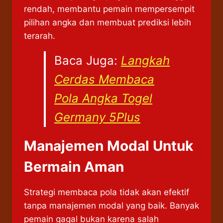
rendah, membantu pemain mempersempit
pilihan angka dan membuat prediksi lebih
terarah.
Baca Juga:
Langkah
Cerdas Membaca
Pola Angka Togel
Germany 5Plus
Manajemen Modal Untuk
Bermain Aman
Strategi membaca pola tidak akan efektif
tanpa manajemen modal yang baik. Banyak
pemain gagal bukan karena salah