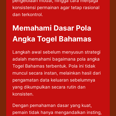
pengelolaan modal, hingga cara menjaga
konsistensi permainan agar tetap rasional
dan terkontrol.
Memahami Dasar Pola
Angka Togel Bahamas
Langkah awal sebelum menyusun strategi
adalah memahami bagaimana pola angka
Togel Bahamas terbentuk. Pola ini tidak
muncul secara instan, melainkan hasil dari
pengamatan data keluaran sebelumnya
yang dikumpulkan secara rutin dan
konsisten.
Dengan pemahaman dasar yang kuat,
pemain tidak hanya mengandalkan insting,