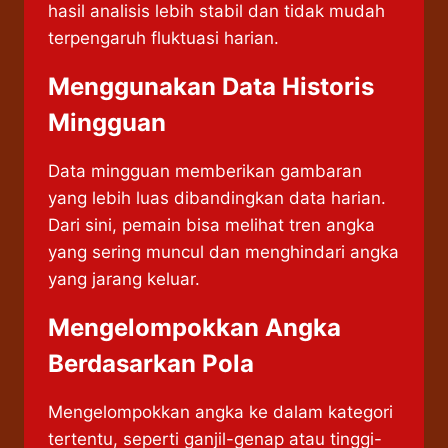
hasil analisis lebih stabil dan tidak mudah
terpengaruh fluktuasi harian.
Menggunakan Data Historis
Mingguan
Data mingguan memberikan gambaran
yang lebih luas dibandingkan data harian.
Dari sini, pemain bisa melihat tren angka
yang sering muncul dan menghindari angka
yang jarang keluar.
Mengelompokkan Angka
Berdasarkan Pola
Mengelompokkan angka ke dalam kategori
tertentu, seperti ganjil-genap atau tinggi-