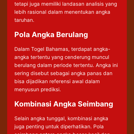
tetapi juga memiliki landasan analisis yang
lebih rasional dalam menentukan angka
taruhan.
Pola Angka Berulang
Dalam Togel Bahamas, terdapat angka-
angka tertentu yang cenderung muncul
berulang dalam periode tertentu. Angka ini
sering disebut sebagai angka panas dan
bisa dijadikan referensi awal dalam
menyusun prediksi.
Kombinasi Angka Seimbang
Selain angka tunggal, kombinasi angka
juga penting untuk diperhatikan. Pola