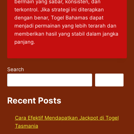
bermain yang sabar, konsisten, dan
terkontrol. Jika strategi ini diterapkan
dengan benar, Togel Bahamas dapat
menjadi permainan yang lebih terarah dan
memberikan hasil yang stabil dalam jangka
panjang.
Search
Search
Recent Posts
Cara Efektif Mendapatkan Jackpot di Togel
Tasmania