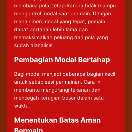
membaca pola, tetapi karena tidak mampu
mengontrol modal saat bermain. Dengan
manajemen modal yang tepat, pemain
dapat bertahan lebih lama dan
memaksimalkan peluang dari pola yang
sudah dianalisis.
Pembagian Modal Bertahap
Bagi modal menjadi beberapa bagian kecil
untuk setiap sesi permainan. Cara ini
membantu mengurangi tekanan dan
mencegah kerugian besar dalam satu
waktu.
Menentukan Batas Aman
Bermain