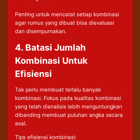
Penting untuk mencatat setiap kombinasi
agar rumus yang dibuat bisa dievaluasi
dan disempurnakan.
4. Batasi Jumlah
Kombinasi Untuk
Efisiensi
Tak perlu membuat terlalu banyak
kombinasi. Fokus pada kualitas kombinasi
yang telah dianalisis lebih menguntungkan
dibanding membuat puluhan angka secara
asal.
Tips efisiensi kombinasi: