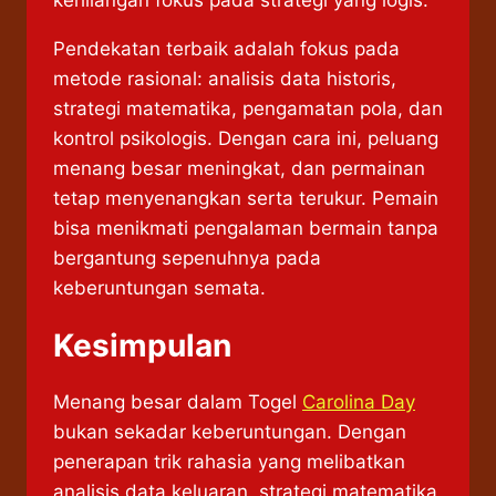
kehilangan fokus pada strategi yang logis.
Pendekatan terbaik adalah fokus pada
metode rasional: analisis data historis,
strategi matematika, pengamatan pola, dan
kontrol psikologis. Dengan cara ini, peluang
menang besar meningkat, dan permainan
tetap menyenangkan serta terukur. Pemain
bisa menikmati pengalaman bermain tanpa
bergantung sepenuhnya pada
keberuntungan semata.
Kesimpulan
Menang besar dalam Togel
Carolina Day
bukan sekadar keberuntungan. Dengan
penerapan trik rahasia yang melibatkan
analisis data keluaran, strategi matematika,