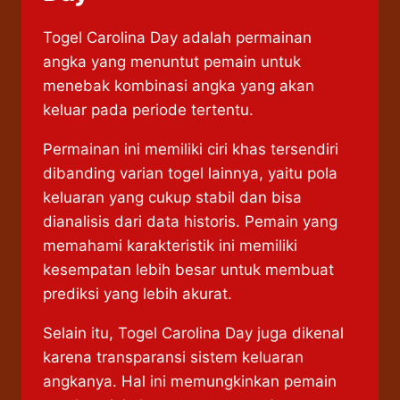
Togel Carolina Day adalah permainan
angka yang menuntut pemain untuk
menebak kombinasi angka yang akan
keluar pada periode tertentu.
Permainan ini memiliki ciri khas tersendiri
dibanding varian togel lainnya, yaitu pola
keluaran yang cukup stabil dan bisa
dianalisis dari data historis. Pemain yang
memahami karakteristik ini memiliki
kesempatan lebih besar untuk membuat
prediksi yang lebih akurat.
Selain itu, Togel Carolina Day juga dikenal
karena transparansi sistem keluaran
angkanya. Hal ini memungkinkan pemain