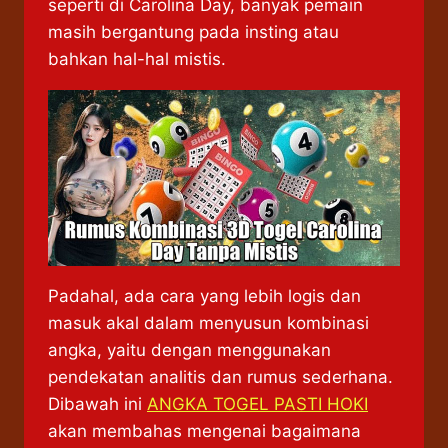
seperti di Carolina Day, banyak pemain
masih bergantung pada insting atau
bahkan hal-hal mistis.
Padahal, ada cara yang lebih logis dan
masuk akal dalam menyusun kombinasi
angka, yaitu dengan menggunakan
pendekatan analitis dan rumus sederhana.
Dibawah ini
ANGKA TOGEL PASTI HOKI
akan membahas mengenai bagaimana