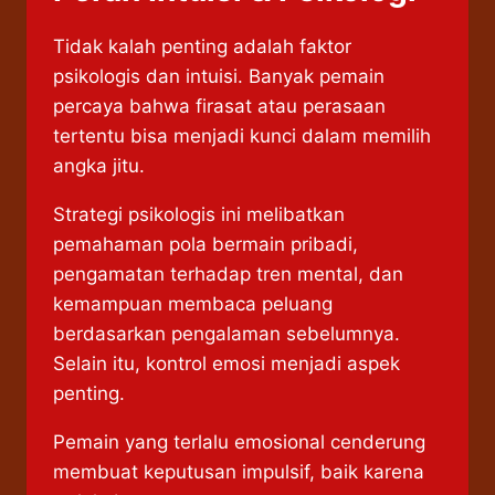
Tidak kalah penting adalah faktor
psikologis dan intuisi. Banyak pemain
percaya bahwa firasat atau perasaan
tertentu bisa menjadi kunci dalam memilih
angka jitu.
Strategi psikologis ini melibatkan
pemahaman pola bermain pribadi,
pengamatan terhadap tren mental, dan
kemampuan membaca peluang
berdasarkan pengalaman sebelumnya.
Selain itu, kontrol emosi menjadi aspek
penting.
Pemain yang terlalu emosional cenderung
membuat keputusan impulsif, baik karena