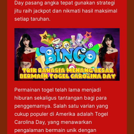
Day pasang angka tepat gunakan strategi
jitu raih jackpot dan nikmati hasil maksimal
setiap taruhan.
Permainan togel telah lama menjadi
hiburan sekaligus tantangan bagi para
penggemarnya. Salah satu varian yang
cukup populer di Amerika adalah Togel
Carolina Day, yang menawarkan
pengalaman bermain unik dengan