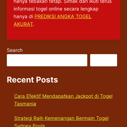
hanya tebakan tetap. Simak dan ikuti terus
informasi togel online secara lengkap
hanya di
PREDIKSI ANGKA TOGEL
AKURAT
.
Search
Search
Recent Posts
Cara Efektif Mendapatkan Jackpot di Togel
Tasmania
Strategi Raih Kemenangan Bermain Togel
Sydney Pools