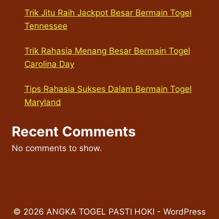
Trik Jitu Raih Jackpot Besar Bermain Togel
Tennessee
Trik Rahasia Menang Besar Bermain Togel
Carolina Day
Tips Rahasia Sukses Dalam Bermain Togel
Maryland
Recent Comments
No comments to show.
© 2026 ANGKA TOGEL PASTI HOKI - WordPress