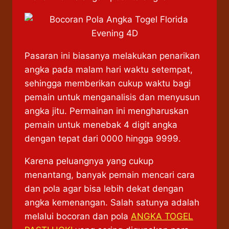
Pasaran ini biasanya melakukan penarikan
angka pada malam hari waktu setempat,
sehingga memberikan cukup waktu bagi
pemain untuk menganalisis dan menyusun
angka jitu. Permainan ini mengharuskan
pemain untuk menebak 4 digit angka
dengan tepat dari 0000 hingga 9999.
Karena peluangnya yang cukup
menantang, banyak pemain mencari cara
dan pola agar bisa lebih dekat dengan
angka kemenangan. Salah satunya adalah
melalui bocoran dan pola
ANGKA TOGEL