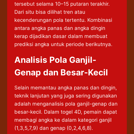
tersebut selama 10–15 putaran terakhir.
Dari situ bisa dilihat tren atau
kecenderungan pola tertentu. Kombinasi
antara angka panas dan angka dingin
kerap dijadikan dasar dalam membuat
prediksi angka untuk periode berikutnya.
Analisis Pola Ganjil-
Genap dan Besar-Kecil
Selain memantau angka panas dan dingin,
teknik lanjutan yang juga sering digunakan
adalah menganalisis pola ganjil-genap dan
besar-kecil. Dalam togel 4D, pemain dapat
membagi angka ke dalam kategori ganjil
(1,3,5,7,9) dan genap (0,2,4,6,8).