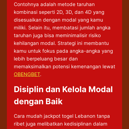
Contohnya adalah metode taruhan
kombinasi seperti 2D, 3D, dan 4D yang
disesuaikan dengan modal yang kamu
miliki. Selain itu, membatasi jumlah angka
taruhan juga bisa meminimalisir risiko
kehilangan modal. Strategi ini membantu
kamu untuk fokus pada angka-angka yang
lebih berpeluang besar dan
memaksimalkan potensi kemenangan
lewat
OBENGBET
.
Disiplin dan Kelola Modal
dengan Baik
Cara mudah jackpot togel Lebanon tanpa
ribet juga melibatkan kedisiplinan dalam