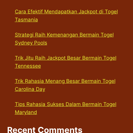
Cara Efektif Mendapatkan Jackpot di Togel
Tasmania
Strategi Raih Kemenangan Bermain Togel
Sydney Pools
Trik Jitu Raih Jackpot Besar Bermain Togel
Tennessee
Trik Rahasia Menang Besar Bermain Togel
Carolina Day
Tips Rahasia Sukses Dalam Bermain Togel
Maryland
Recent Comments