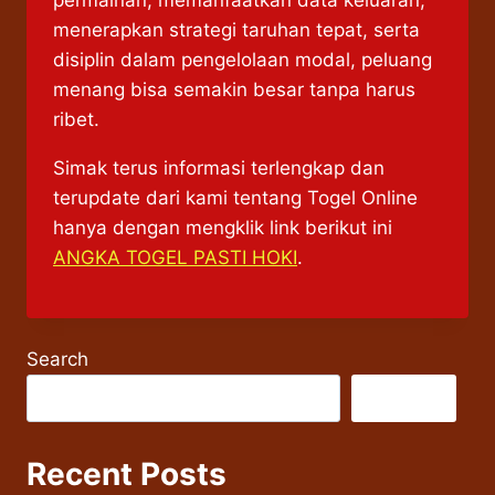
permainan, memanfaatkan data keluaran,
menerapkan strategi taruhan tepat, serta
disiplin dalam pengelolaan modal, peluang
menang bisa semakin besar tanpa harus
ribet.
Simak terus informasi terlengkap dan
terupdate dari kami tentang Togel Online
hanya dengan mengklik link berikut ini
ANGKA TOGEL PASTI HOKI
.
Search
Search
Recent Posts