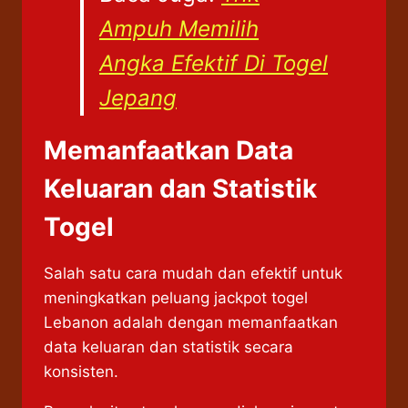
Ampuh Memilih
Angka Efektif Di Togel
Jepang
Memanfaatkan Data
Keluaran dan Statistik
Togel
Salah satu cara mudah dan efektif untuk
meningkatkan peluang jackpot togel
Lebanon adalah dengan memanfaatkan
data keluaran dan statistik secara
konsisten.