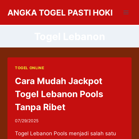
Skip
ANGKA TOGEL PASTI HOKI
to
content
Togel Lebanon
TOGEL ONLINE
Cara Mudah Jackpot
Togel Lebanon Pools
Tanpa Ribet
07/29/2025
Togel Lebanon Pools menjadi salah satu