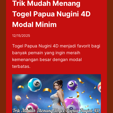
Trik Mudah Menang
Togel Papua Nugini 4D
Modal Minim
12/15/2025
Togel Papua Nugini 4D menjadi favorit bagi
banyak pemain yang ingin meraih
kemenangan besar dengan modal
terbatas.