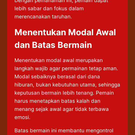
Dengan pemahaman ini, pemain dapat
lebih sabar dan fokus dalam
merencanakan taruhan.
Menentukan Modal Awal
dan Batas Bermain
Menentukan modal awal merupakan
langkah wajib agar permainan tetap aman.
Modal sebaiknya berasal dari dana
hiburan, bukan kebutuhan utama, sehingga
keputusan bermain lebih tenang. Pemain
harus menetapkan batas kalah dan
menang sejak awal agar tidak terbawa
emosi.
Batas bermain ini membantu mengontrol