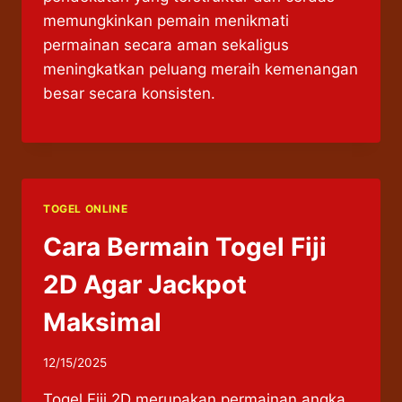
memungkinkan pemain menikmati
permainan secara aman sekaligus
meningkatkan peluang meraih kemenangan
besar secara konsisten.
TOGEL ONLINE
Cara Bermain Togel Fiji
2D Agar Jackpot
Maksimal
12/15/2025
Togel Fiji 2D merupakan permainan angka