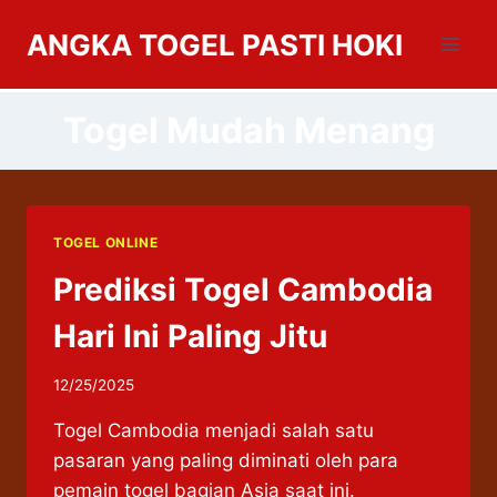
Skip
ANGKA TOGEL PASTI HOKI
to
content
Togel Mudah Menang
TOGEL ONLINE
Prediksi Togel Cambodia
Hari Ini Paling Jitu
12/25/2025
Togel Cambodia menjadi salah satu
pasaran yang paling diminati oleh para
pemain togel bagian Asia saat ini.