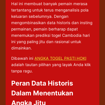
Hal ini membuat banyak pemain merasa
tertantang untuk terus menganalisis pola
keluaran sebelumnya. Dengan
mengombinasikan data historis dan insting
permainan, pemain berharap dapat
menemukan prediksi togel Cambodia hari
ini yang paling jitu dan rasional untuk
dimainkan.
Dibawah ini
ANGKA TOGEL PASTI HOKI
adalah tautan pilihan yang layak Anda klik
tanpa ragu.
Peran Data Historis
Dalam Menentukan
Angka Jitu