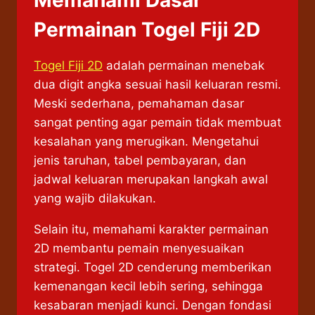
Permainan Togel Fiji 2D
Togel Fiji 2D
adalah permainan menebak
dua digit angka sesuai hasil keluaran resmi.
Meski sederhana, pemahaman dasar
sangat penting agar pemain tidak membuat
kesalahan yang merugikan. Mengetahui
jenis taruhan, tabel pembayaran, dan
jadwal keluaran merupakan langkah awal
yang wajib dilakukan.
Selain itu, memahami karakter permainan
2D membantu pemain menyesuaikan
strategi. Togel 2D cenderung memberikan
kemenangan kecil lebih sering, sehingga
kesabaran menjadi kunci. Dengan fondasi