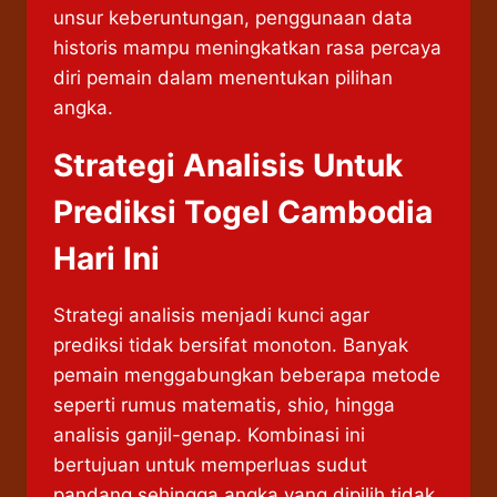
unsur keberuntungan, penggunaan data
historis mampu meningkatkan rasa percaya
diri pemain dalam menentukan pilihan
angka.
Strategi Analisis Untuk
Prediksi Togel Cambodia
Hari Ini
Strategi analisis menjadi kunci agar
prediksi tidak bersifat monoton. Banyak
pemain menggabungkan beberapa metode
seperti rumus matematis, shio, hingga
analisis ganjil-genap. Kombinasi ini
bertujuan untuk memperluas sudut
pandang sehingga angka yang dipilih tidak