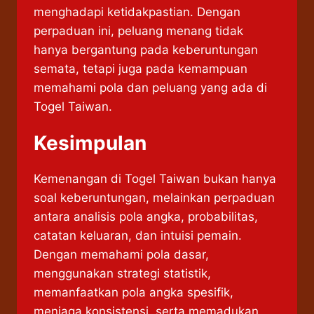
menghadapi ketidakpastian. Dengan
perpaduan ini, peluang menang tidak
hanya bergantung pada keberuntungan
semata, tetapi juga pada kemampuan
memahami pola dan peluang yang ada di
Togel Taiwan.
Kesimpulan
Kemenangan di Togel Taiwan bukan hanya
soal keberuntungan, melainkan perpaduan
antara analisis pola angka, probabilitas,
catatan keluaran, dan intuisi pemain.
Dengan memahami pola dasar,
menggunakan strategi statistik,
memanfaatkan pola angka spesifik,
menjaga konsistensi, serta memadukan