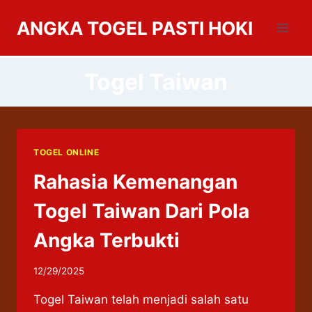
Skip
ANGKA TOGEL PASTI HOKI
to
content
Togel Taiwan
TOGEL ONLINE
Rahasia Kemenangan
Togel Taiwan Dari Pola
Angka Terbukti
12/29/2025
Togel Taiwan telah menjadi salah satu