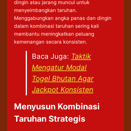
dingin atau jarang muncul untuk
menyeimbangkan taruhan.
Menggabungkan angka panas dan dingin
dalam kombinasi taruhan sering kali
membantu meningkatkan peluang
kemenangan secara konsisten.
Baca Juga:
Taktik
Mengatur Modal
Togel Bhutan Agar
Jackpot Konsisten
Menyusun Kombinasi
Taruhan Strategis