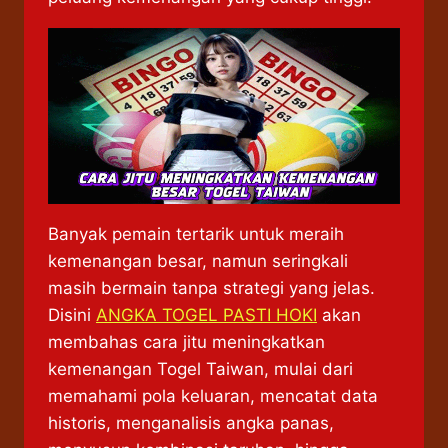
Banyak pemain tertarik untuk meraih
kemenangan besar, namun seringkali
masih bermain tanpa strategi yang jelas.
Disini
ANGKA TOGEL PASTI HOKI
akan
membahas cara jitu meningkatkan
kemenangan Togel Taiwan, mulai dari
memahami pola keluaran, mencatat data
historis, menganalisis angka panas,