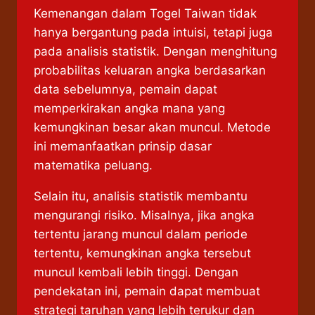
Kemenangan dalam Togel Taiwan tidak
hanya bergantung pada intuisi, tetapi juga
pada analisis statistik. Dengan menghitung
probabilitas keluaran angka berdasarkan
data sebelumnya, pemain dapat
memperkirakan angka mana yang
kemungkinan besar akan muncul. Metode
ini memanfaatkan prinsip dasar
matematika peluang.
Selain itu, analisis statistik membantu
mengurangi risiko. Misalnya, jika angka
tertentu jarang muncul dalam periode
tertentu, kemungkinan angka tersebut
muncul kembali lebih tinggi. Dengan
pendekatan ini, pemain dapat membuat
strategi taruhan yang lebih terukur dan