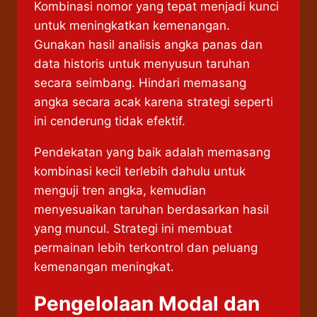
Kombinasi nomor yang tepat menjadi kunci
untuk meningkatkan kemenangan.
Gunakan hasil analisis angka panas dan
data historis untuk menyusun taruhan
secara seimbang. Hindari memasang
angka secara acak karena strategi seperti
ini cenderung tidak efektif.
Pendekatan yang baik adalah memasang
kombinasi kecil terlebih dahulu untuk
menguji tren angka, kemudian
menyesuaikan taruhan berdasarkan hasil
yang muncul. Strategi ini membuat
permainan lebih terkontrol dan peluang
kemenangan meningkat.
Pengelolaan Modal dan