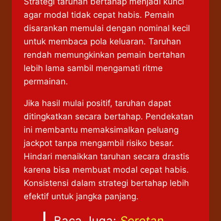
Strategi taruhan bertahap menjadi kunci
agar modal tidak cepat habis. Pemain
disarankan memulai dengan nominal kecil
untuk membaca pola keluaran. Taruhan
rendah memungkinkan pemain bertahan
lebih lama sambil mengamati ritme
permainan.
Jika hasil mulai positif, taruhan dapat
ditingkatkan secara bertahap. Pendekatan
ini membantu memaksimalkan peluang
jackpot tanpa mengambil risiko besar.
Hindari menaikkan taruhan secara drastis
karena bisa membuat modal cepat habis.
Konsistensi dalam strategi bertahap lebih
efektif untuk jangka panjang.
Baca Juga:
Sorotan