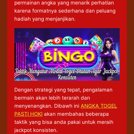
permainan angka yang menarik perhatian
karena formatnya sederhana dan peluang
hadiah yang menjanjikan.
Dengan strategi yang tepat, pengalaman
bermain akan lebih terarah dan
menyenangkan. Dibawh ini
ANGKA TOGEL
PASTI HOKI
akan membahas beberapa
taktik yang bisa anda pakai untuk meraih
jackpot konsisten.