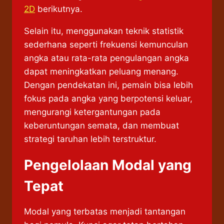
2D
berikutnya.
Selain itu, menggunakan teknik statistik
sederhana seperti frekuensi kemunculan
angka atau rata-rata pengulangan angka
dapat meningkatkan peluang menang.
Dengan pendekatan ini, pemain bisa lebih
fokus pada angka yang berpotensi keluar,
mengurangi ketergantungan pada
keberuntungan semata, dan membuat
strategi taruhan lebih terstruktur.
Pengelolaan Modal yang
Tepat
Modal yang terbatas menjadi tantangan