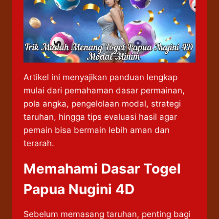
Artikel ini menyajikan panduan lengkap
mulai dari pemahaman dasar permainan,
pola angka, pengelolaan modal, strategi
taruhan, hingga tips evaluasi hasil agar
pemain bisa bermain lebih aman dan
terarah.
Memahami Dasar Togel
Papua Nugini 4D
Sebelum memasang taruhan, penting bagi