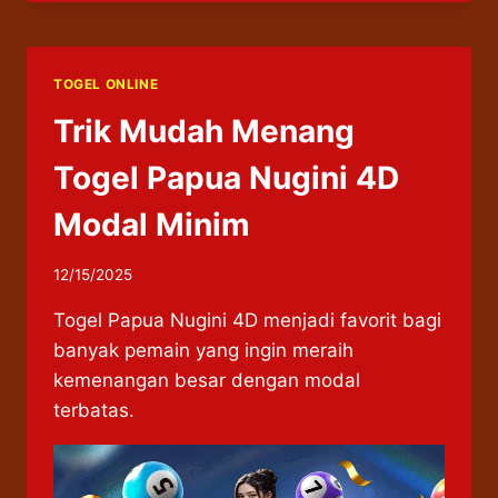
TOGEL ONLINE
Trik Mudah Menang
Togel Papua Nugini 4D
Modal Minim
12/15/2025
Togel Papua Nugini 4D menjadi favorit bagi
banyak pemain yang ingin meraih
kemenangan besar dengan modal
terbatas.