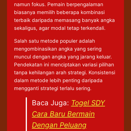
namun fokus. Pemain berpengalaman
biasanya memilih beberapa kombinasi
terbaik daripada memasang banyak angka
sekaligus, agar modal tetap terkendali.
Salah satu metode populer adalah
mengombinasikan angka yang sering
muncul dengan angka yang jarang keluar.
Pendekatan ini menciptakan variasi pilihan
tanpa kehilangan arah strategi. Konsistensi
dalam metode lebih penting daripada
mengganti strategi terlalu sering.
Baca Juga:
Togel SDY
Cara Baru Bermain
Dengan Peluang