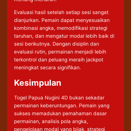
Evaluasi hasil setelah setiap sesi sangat
dianjurkan. Pemain dapat menyesuaikan
kombinasi angka, memodifikasi strategi
taruhan, dan mengatur modal lebih baik di
sesi berikutnya. Dengan disiplin dan
evaluasi rutin, permainan menjadi lebih
terkontrol dan peluang meraih jackpot
meningkat secara signifikan.
Kesimpulan
Togel Papua Nugini 4D bukan sekadar
permainan keberuntungan. Pemain yang
sukses memadukan pemahaman dasar
permainan, analisis pola angka,
pengelolaan modal yang bijak, strategi