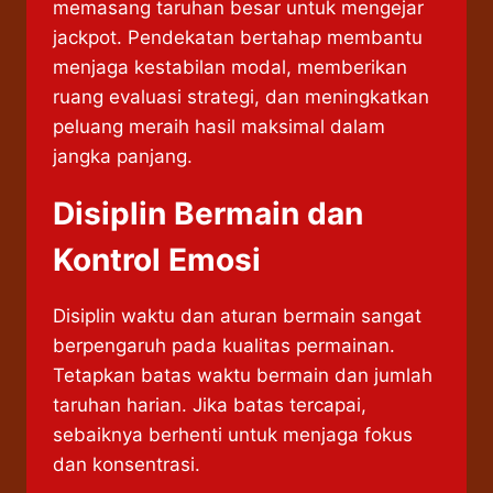
memasang taruhan besar untuk mengejar
jackpot. Pendekatan bertahap membantu
menjaga kestabilan modal, memberikan
ruang evaluasi strategi, dan meningkatkan
peluang meraih hasil maksimal dalam
jangka panjang.
Disiplin Bermain dan
Kontrol Emosi
Disiplin waktu dan aturan bermain sangat
berpengaruh pada kualitas permainan.
Tetapkan batas waktu bermain dan jumlah
taruhan harian. Jika batas tercapai,
sebaiknya berhenti untuk menjaga fokus
dan konsentrasi.