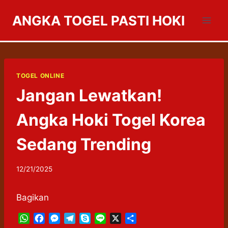
Skip
ANGKA TOGEL PASTI HOKI
to
content
TOGEL ONLINE
Jangan Lewatkan!
Angka Hoki Togel Korea
Sedang Trending
12/21/2025
Bagikan
W
F
M
T
S
L
X
S