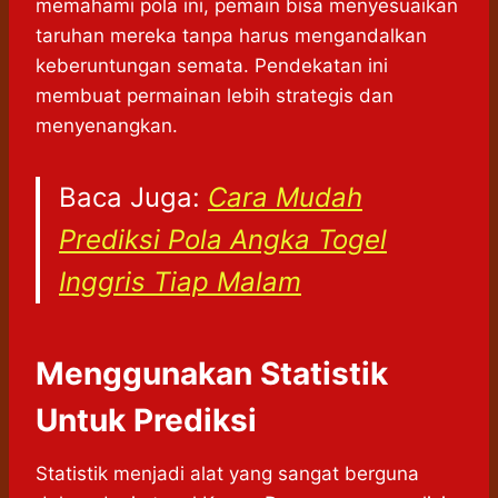
memahami pola ini, pemain bisa menyesuaikan
taruhan mereka tanpa harus mengandalkan
keberuntungan semata. Pendekatan ini
membuat permainan lebih strategis dan
menyenangkan.
Baca Juga:
Cara Mudah
Prediksi Pola Angka Togel
Inggris Tiap Malam
Menggunakan Statistik
Untuk Prediksi
Statistik menjadi alat yang sangat berguna