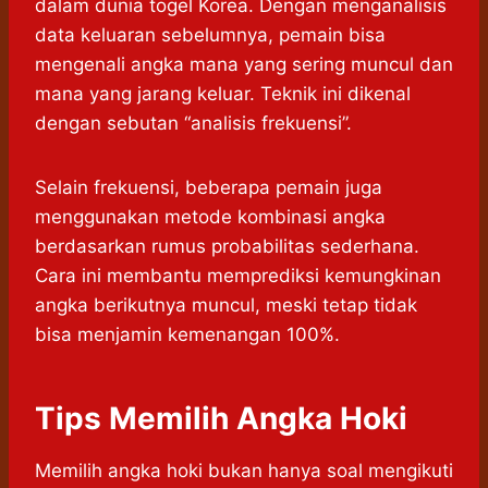
dalam dunia togel Korea. Dengan menganalisis
data keluaran sebelumnya, pemain bisa
mengenali angka mana yang sering muncul dan
mana yang jarang keluar. Teknik ini dikenal
dengan sebutan “analisis frekuensi”.
Selain frekuensi, beberapa pemain juga
menggunakan metode kombinasi angka
berdasarkan rumus probabilitas sederhana.
Cara ini membantu memprediksi kemungkinan
angka berikutnya muncul, meski tetap tidak
bisa menjamin kemenangan 100%.
Tips Memilih Angka Hoki
Memilih angka hoki bukan hanya soal mengikuti