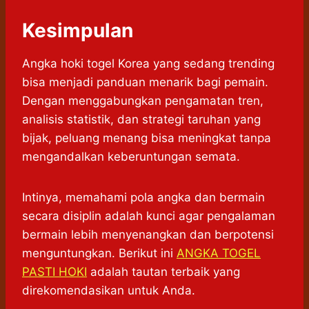
Kesimpulan
Angka hoki togel Korea yang sedang trending
bisa menjadi panduan menarik bagi pemain.
Dengan menggabungkan pengamatan tren,
analisis statistik, dan strategi taruhan yang
bijak, peluang menang bisa meningkat tanpa
mengandalkan keberuntungan semata.
Intinya, memahami pola angka dan bermain
secara disiplin adalah kunci agar pengalaman
bermain lebih menyenangkan dan berpotensi
menguntungkan. Berikut ini
ANGKA TOGEL
PASTI HOKI
adalah tautan terbaik yang
direkomendasikan untuk Anda.