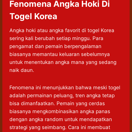
Fenomena Angka Hoki Di
Togel Korea
Angka hoki atau angka favorit di togel Korea
sering kali berubah setiap minggu. Para
pengamat dan pemain berpengalaman
biasanya memantau keluaran sebelumnya
untuk menentukan angka mana yang sedang
naik daun.
Fenomena ini menunjukkan bahwa meski togel
adalah permainan peluang, tren angka tetap
bisa dimanfaatkan. Pemain yang cerdas
biasanya mengkombinasikan angka panas
dengan angka random untuk mendapatkan
strategi yang seimbang. Cara ini membuat