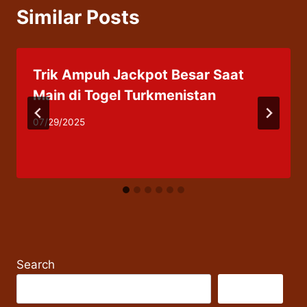
Similar Posts
Trik Ampuh Jackpot Besar Saat
Main di Togel Turkmenistan
07/29/2025
Search
Search