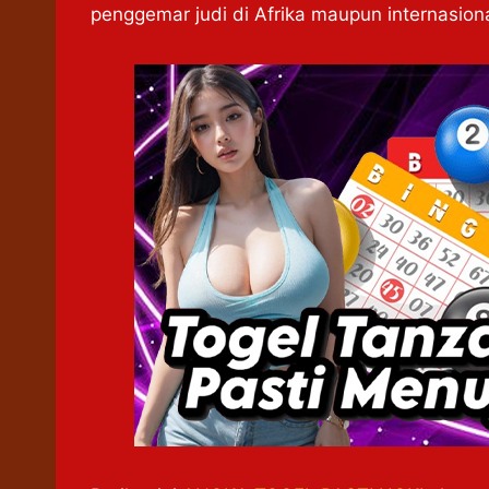
t
e
s
e
p
e
r
penggemar judi di Afrika maupun internasiona
s
b
e
g
e
e
A
o
n
r
p
o
g
a
p
k
e
m
r