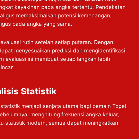
tingkat keyakinan pada angka tertentu. Pendekatan
ekaligus memaksimalkan potensi kemenangan,
ligus pada angka yang sama.
evaluasi rutin setelah setiap putaran. Dengan
dapat menyesuaikan prediksi dan mengidentifikasi
m evaluasi ini membuat setiap langkah lebih
incar.
sis Statistik
s statistik menjadi senjata utama bagi pemain Togel
ebelumnya, menghitung frekuensi angka keluar,
u statistik modern, semua dapat meningkatkan