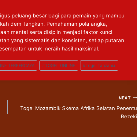
igus peluang besar bagi para pemain yang mampu
gkah demi langkah. Pemahaman pola angka,
laan mental serta disiplin menjadi faktor kunci
an yang sistematis dan konsisten, setiap putaran
kesempatan untuk meraih hasil maksimal.
INE TERPERCAYA
#
TOGEL ONLINE
#
Togel Tanzania
NEXT
Togel Mozambik Skema Afrika Selatan Penentu
Rezeki