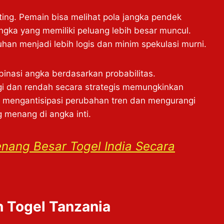
nting. Pemain bisa melihat pola jangka pendek
ka yang memiliki peluang lebih besar muncul.
han menjadi lebih logis dan minim spekulasi murni.
inasi angka berdasarkan probabilitas.
i dan rendah secara strategis memungkinkan
u mengantisipasi perubahan tren dan mengurangi
g menang di angka inti.
enang Besar Togel India Secara
n Togel Tanzania