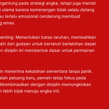
gantung pada strategi angka, tetapi juga mental
ci utama karena kemenangan tidak selalu datang
tau terlalu emosional cenderung membuat
ng emas.
 penting. Menentukan batas taruhan, memisahkan
ri dari godaan untuk bertaruh berlebihan dapat
an disiplin ini membentuk dasar untuk permainan
in menerima kekalahan sementara tanpa panik.
ah peluang baru, pemain tetap fokus pada
if dikombinasikan dengan disiplin memungkinkan
lebih bijak menuju angka inti.