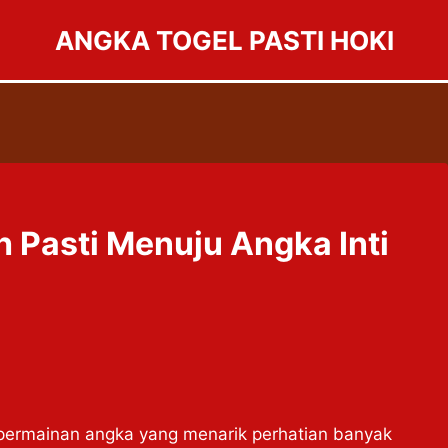
ANGKA TOGEL PASTI HOKI
 Pasti Menuju Angka Inti
 permainan angka yang menarik perhatian banyak