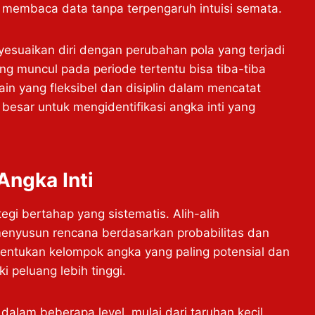
 membaca data tanpa terpengaruh intuisi semata.
suaikan diri dengan perubahan pola yang terjadi
ang muncul pada periode tertentu bisa tiba-tiba
ain yang fleksibel dan disiplin dalam mencatat
 besar untuk mengidentifikasi angka inti yang
Angka Inti
i bertahap yang sistematis. Alih-alih
enyusun rencana berdasarkan probabilitas dan
enentukan kelompok angka yang paling potensial dan
 peluang lebih tinggi.
alam beberapa level, mulai dari taruhan kecil