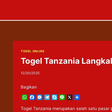
Skip
to
content
TOGEL ONLINE
Togel Tanzania Langkah
12/30/2025
Bagikan
W
F
M
T
S
L
X
S
h
a
e
e
k
i
h
a
c
s
l
y
n
a
Togel Tanzania merupakan salah satu pasar