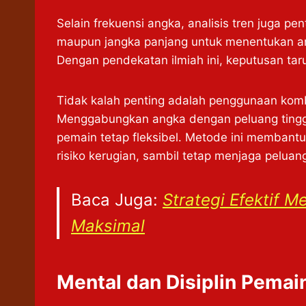
Selain frekuensi angka, analisis tren juga pe
maupun jangka panjang untuk menentukan ang
Dengan pendekatan ilmiah ini, keputusan taru
Tidak kalah penting adalah penggunaan komb
Menggabungkan angka dengan peluang tingg
pemain tetap fleksibel. Metode ini membant
risiko kerugian, sambil tetap menjaga peluan
Baca Juga:
Strategi Efektif M
Maksimal
Mental dan Disiplin Pemai