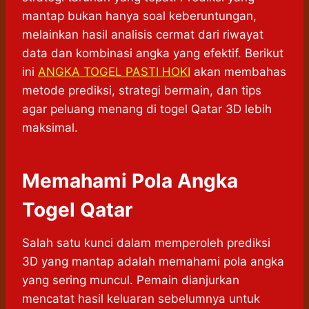
mantap bukan hanya soal keberuntungan,
melainkan hasil analisis cermat dari riwayat
data dan kombinasi angka yang efektif. Berikut
ini
ANGKA TOGEL PASTI HOKI
akan membahas
metode prediksi, strategi bermain, dan tips
agar peluang menang di togel Qatar 3D lebih
maksimal.
Memahami Pola Angka
Togel Qatar
Salah satu kunci dalam memperoleh prediksi
3D yang mantap adalah memahami pola angka
yang sering muncul. Pemain dianjurkan
mencatat hasil keluaran sebelumnya untuk