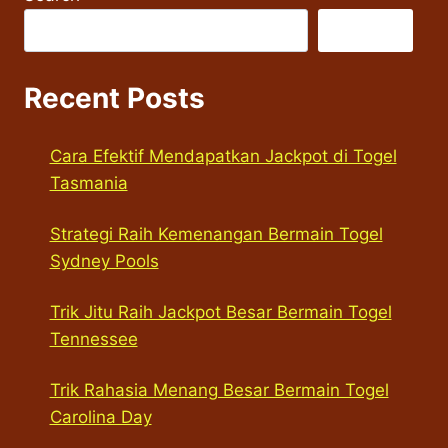
Search
Recent Posts
Cara Efektif Mendapatkan Jackpot di Togel
Tasmania
Strategi Raih Kemenangan Bermain Togel
Sydney Pools
Trik Jitu Raih Jackpot Besar Bermain Togel
Tennessee
Trik Rahasia Menang Besar Bermain Togel
Carolina Day