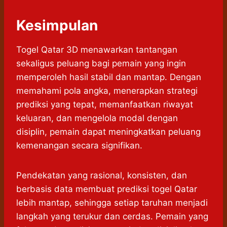
Kesimpulan
Togel Qatar 3D menawarkan tantangan
sekaligus peluang bagi pemain yang ingin
memperoleh hasil stabil dan mantap. Dengan
memahami pola angka, menerapkan strategi
prediksi yang tepat, memanfaatkan riwayat
keluaran, dan mengelola modal dengan
disiplin, pemain dapat meningkatkan peluang
kemenangan secara signifikan.
Pendekatan yang rasional, konsisten, dan
berbasis data membuat prediksi togel Qatar
lebih mantap, sehingga setiap taruhan menjadi
langkah yang terukur dan cerdas. Pemain yang