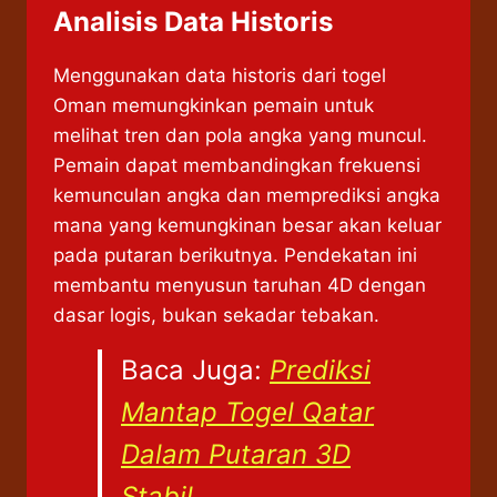
Analisis Data Historis
Menggunakan data historis dari togel
Oman memungkinkan pemain untuk
melihat tren dan pola angka yang muncul.
Pemain dapat membandingkan frekuensi
kemunculan angka dan memprediksi angka
mana yang kemungkinan besar akan keluar
pada putaran berikutnya. Pendekatan ini
membantu menyusun taruhan 4D dengan
dasar logis, bukan sekadar tebakan.
Baca Juga:
Prediksi
Mantap Togel Qatar
Dalam Putaran 3D
Stabil