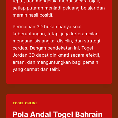
tepat, dan mengelola modal secara bijak,
setiap putaran menjadi peluang belajar dan
meraih hasil positif.
Permainan 3D bukan hanya soal
keberuntungan, tetapi juga keterampilan
menganalisis angka, disiplin, dan strategi
cerdas. Dengan pendekatan ini, Togel
Jordan 3D dapat dinikmati secara efektif,
aman, dan menguntungkan bagi pemain
yang cermat dan teliti.
TOGEL ONLINE
Pola Andal Togel Bahrain