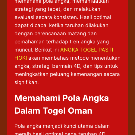
memahami pola angka, memanfaatkan
strategi yang tepat, dan melakukan
evaluasi secara konsisten. Hasil optimal
dapat dicapai ketika taruhan dilakukan
dengan perencanaan matang dan
pemahaman terhadap tren angka yang
muncul. Berikut ini
ANGKA TOGEL PASTI
HOKI
akan membahas metode menentukan
angka, strategi bermain 4D, dan tips untuk
meningkatkan peluang kemenangan secara
signifikan.
Memahami Pola Angka
Dalam Togel Oman
Pola angka menjadi kunci utama dalam
meraih hasil optimal pada taruhan 4D.