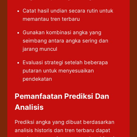
Catat hasil undian secara rutin untuk
memantau tren terbaru
Gunakan kombinasi angka yang
seimbang antara angka sering dan
jarang muncul
Evaluasi strategi setelah beberapa
putaran untuk menyesuaikan
pendekatan
Pemanfaatan Prediksi Dan
Analisis
Prediksi angka yang dibuat berdasarkan
analisis historis dan tren terbaru dapat