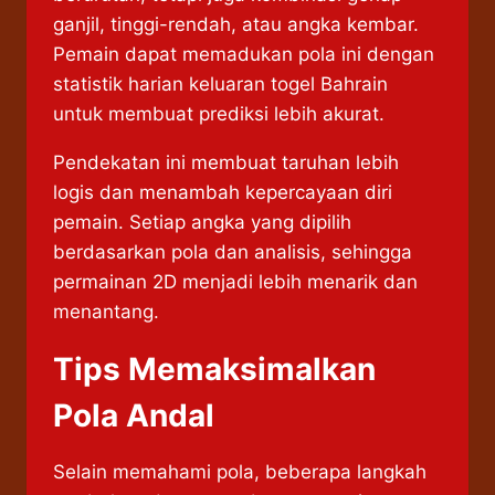
ganjil, tinggi-rendah, atau angka kembar.
Pemain dapat memadukan pola ini dengan
statistik harian keluaran togel Bahrain
untuk membuat prediksi lebih akurat.
Pendekatan ini membuat taruhan lebih
logis dan menambah kepercayaan diri
pemain. Setiap angka yang dipilih
berdasarkan pola dan analisis, sehingga
permainan 2D menjadi lebih menarik dan
menantang.
Tips Memaksimalkan
Pola Andal
Selain memahami pola, beberapa langkah