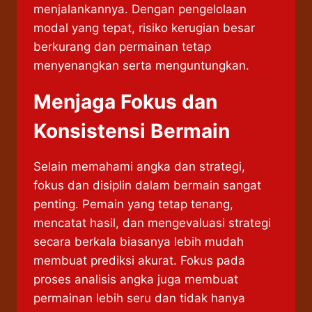
menjalankannya. Dengan pengelolaan
modal yang tepat, risiko kerugian besar
berkurang dan permainan tetap
menyenangkan serta menguntungkan.
Menjaga Fokus dan
Konsistensi Bermain
Selain memahami angka dan strategi,
fokus dan disiplin dalam bermain sangat
penting. Pemain yang tetap tenang,
mencatat hasil, dan mengevaluasi strategi
secara berkala biasanya lebih mudah
membuat prediksi akurat. Fokus pada
proses analisis angka juga membuat
permainan lebih seru dan tidak hanya