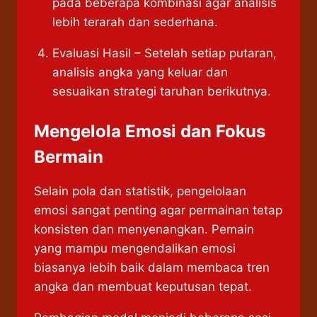
pada beberapa kombinasi agar analisis
lebih terarah dan sederhana.
Evaluasi Hasil – Setelah setiap putaran,
analisis angka yang keluar dan
sesuaikan strategi taruhan berikutnya.
Mengelola Emosi dan Fokus
Bermain
Selain pola dan statistik, pengelolaan
emosi sangat penting agar permainan tetap
konsisten dan menyenangkan. Pemain
yang mampu mengendalikan emosi
biasanya lebih baik dalam membaca tren
angka dan membuat keputusan tepat.