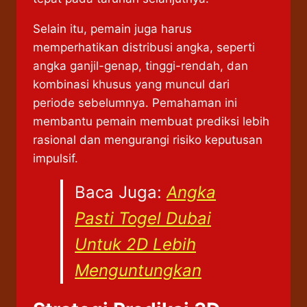
Selain itu, pemain juga harus
memperhatikan distribusi angka, seperti
angka ganjil-genap, tinggi-rendah, dan
kombinasi khusus yang muncul dari
periode sebelumnya. Pemahaman ini
membantu pemain membuat prediksi lebih
rasional dan mengurangi risiko keputusan
impulsif.
Baca Juga:
Angka
Pasti Togel Dubai
Untuk 2D Lebih
Menguntungkan