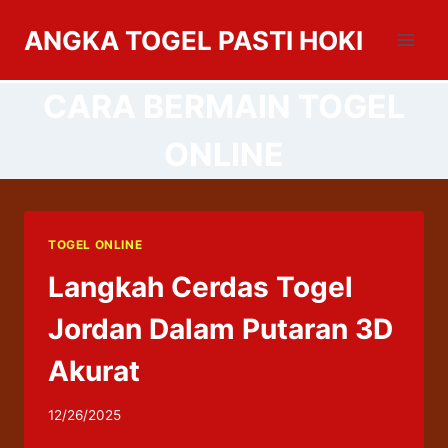
Skip
ANGKA TOGEL PASTI HOKI
to
content
CARA BERMAIN TOGEL
ONLINE
TOGEL ONLINE
Langkah Cerdas Togel
Jordan Dalam Putaran 3D
Akurat
12/26/2025