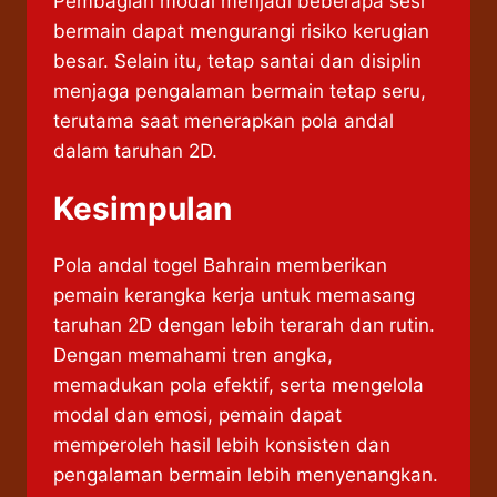
Pembagian modal menjadi beberapa sesi
bermain dapat mengurangi risiko kerugian
besar. Selain itu, tetap santai dan disiplin
menjaga pengalaman bermain tetap seru,
terutama saat menerapkan pola andal
dalam taruhan 2D.
Kesimpulan
Pola andal togel Bahrain memberikan
pemain kerangka kerja untuk memasang
taruhan 2D dengan lebih terarah dan rutin.
Dengan memahami tren angka,
memadukan pola efektif, serta mengelola
modal dan emosi, pemain dapat
memperoleh hasil lebih konsisten dan
pengalaman bermain lebih menyenangkan.