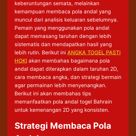
keberuntungan semata, melainkan
kemampuan membaca pola andal yang
muncul dari analisis keluaran sebelumnya.
Pemain yang menggunakan pola andal
dapat memasang taruhan dengan lebih
sistematis dan mendapatkan hasil yang
lebih rutin. Berikut ini
ANGKA TOGEL PASTI
HOKI
akan membahas bagaimana pola
andal dapat diterapkan dalam taruhan 2D,
cara membaca angka, dan strategi bermain
agar permainan lebih menyenangkan.
Berikut ini akan membahas tips
memanfaatkan pola andal togel Bahrain
untuk kemenangan 2D yang konsisten.
Strategi Membaca Pola