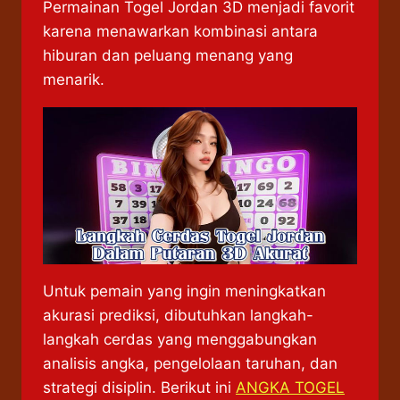
Permainan Togel Jordan 3D menjadi favorit
karena menawarkan kombinasi antara
hiburan dan peluang menang yang
menarik.
Untuk pemain yang ingin meningkatkan
akurasi prediksi, dibutuhkan langkah-
langkah cerdas yang menggabungkan
analisis angka, pengelolaan taruhan, dan
strategi disiplin. Berikut ini
ANGKA TOGEL