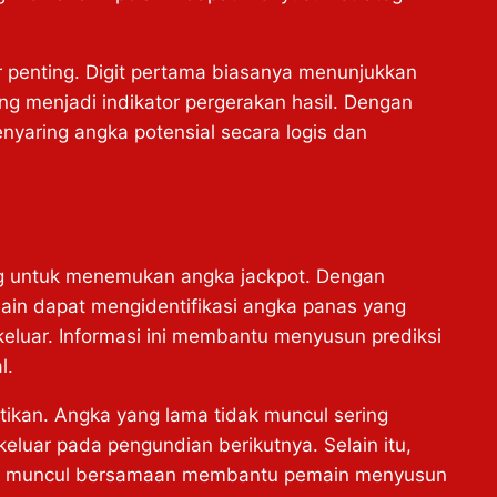
ktor penting. Digit pertama biasanya menunjukkan
ng menjadi indikator pergerakan hasil. Dengan
yaring angka potensial secara logis dan
ing untuk menemukan angka jackpot. Dengan
ain dapat mengidentifikasi angka panas yang
keluar. Informasi ini membantu menyusun prediksi
l.
atikan. Angka yang lama tidak muncul sering
keluar pada pengundian berikutnya. Selain itu,
ng muncul bersamaan membantu pemain menyusun