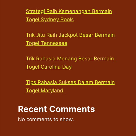
Strategi Raih Kemenangan Bermain
Togel Sydney Pools
Trik Jitu Raih Jackpot Besar Bermain
Togel Tennessee
Trik Rahasia Menang Besar Bermain
Togel Carolina Day
Tips Rahasia Sukses Dalam Bermain
Togel Maryland
Recent Comments
No comments to show.