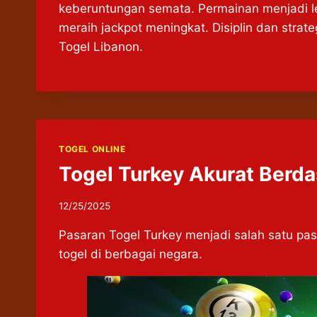
keberuntungan semata. Permainan menjadi leb
meraih jackpot meningkat. Disiplin dan stra
Togel Libanon.
TOGEL ONLINE
Togel Turkey Akurat Berd
12/25/2025
Pasaran Togel Turkey menjadi salah satu pa
togel di berbagai negara.