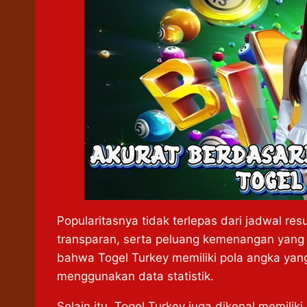
Popularitasnya tidak terlepas dari jadwal re
transparan, serta peluang kemenangan yang d
bahwa Togel Turkey memiliki pola angka yang 
menggunakan data statistik.
Selain itu, Togel Turkey juga dikenal memili