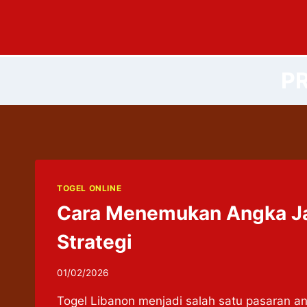
Skip
to
content
P
TOGEL ONLINE
Cara Menemukan Angka Ja
Strategi
01/02/2026
Togel Libanon menjadi salah satu pasaran a