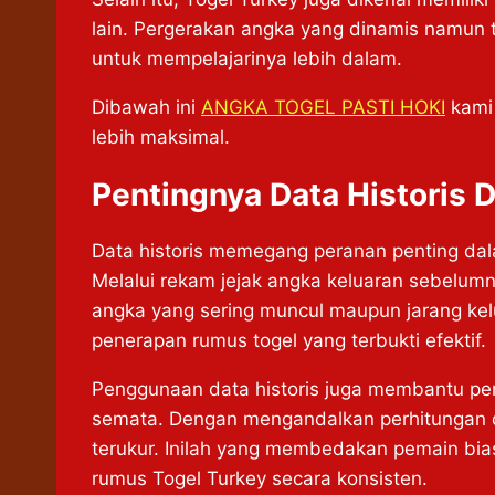
lain. Pergerakan angka yang dinamis namun 
untuk mempelajarinya lebih dalam.
Dibawah ini
ANGKA TOGEL PASTI HOKI
kami 
lebih maksimal.
Pentingnya Data Historis 
Data historis memegang peranan penting dal
Melalui rekam jejak angka keluaran sebelumny
angka yang sering muncul maupun jarang kelu
penerapan rumus togel yang terbukti efektif.
Penggunaan data historis juga membantu pe
semata. Dengan mengandalkan perhitungan dan
terukur. Inilah yang membedakan pemain bi
rumus Togel Turkey secara konsisten.