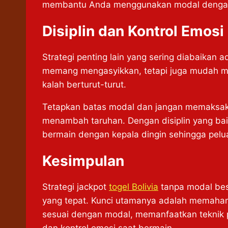
membantu Anda menggunakan modal dengan 
Disiplin dan Kontrol Emosi
Strategi penting lain yang sering diabaikan a
memang mengasyikkan, tetapi juga mudah m
kalah berturut-turut.
Tetapkan batas modal dan jangan memaksaka
menambah taruhan. Dengan disiplin yang ba
bermain dengan kepala dingin sehingga pelu
Kesimpulan
Strategi jackpot
togel Bolivia
tanpa modal bes
yang tepat. Kunci utamanya adalah memahami
sesuai dengan modal, memanfaatkan teknik pr
dan kontrol emosi saat bermain.