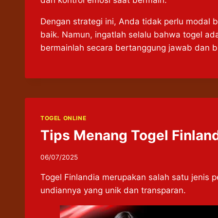
Dengan strategi ini, Anda tidak perlu modal
baik. Namun, ingatlah selalu bahwa togel ada
bermainlah secara bertanggung jawab dan b
TOGEL ONLINE
Tips Menang Togel Finlan
06/07/2025
Togel Finlandia merupakan salah satu jenis 
undiannya yang unik dan transparan.