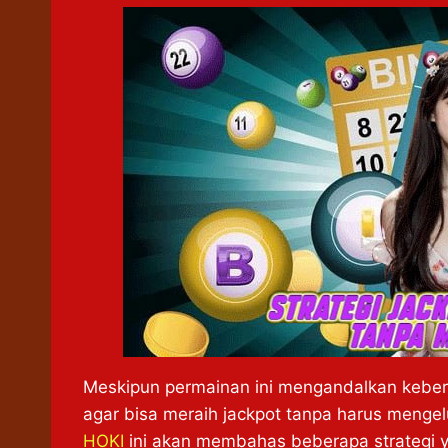
Meskipun permainan ini mengandalkan keber
agar bisa meraih jackpot tanpa harus mengel
HOKI
ini akan membahas beberapa strategi 