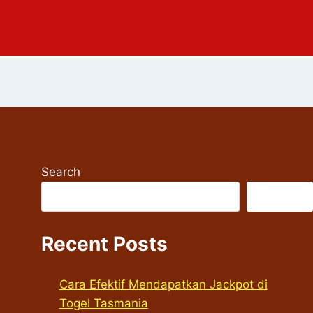
Search
Search
Recent Posts
Cara Efektif Mendapatkan Jackpot di
Togel Tasmania