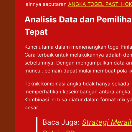
lainnya seputaran
ANGKA TOGEL PASTI HOK
Analisis Data dan Pemili
Tepat
Kunci utama dalam memenangkan togel Finla
Cara terbaik untuk melakukannya adalah deng
sebelumnya. Dengan mengumpulkan data angk
muncul, pemain dapat mulai membuat pola ko
Teknik kombinasi angka tidak hanya sekadar 
memperhatikan keseimbangan antara angka ge
Kombinasi ini bisa diatur dalam format mix
besar.
Baca Juga:
Strategi Mera